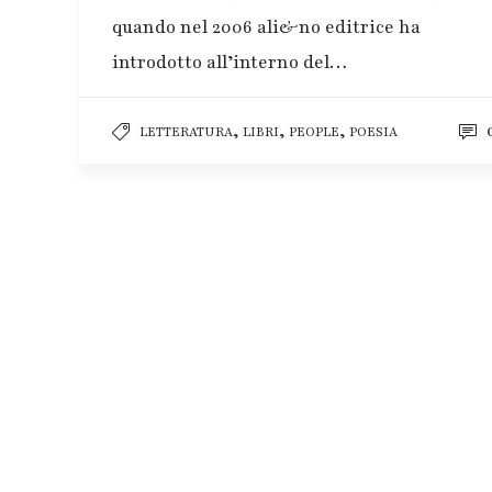
quando nel 2006 ali&no editrice ha
introdotto all’interno del…
,
,
,
LETTERATURA
LIBRI
PEOPLE
POESIA