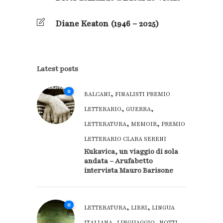
Diane Keaton (1946 – 2025)
Latest posts
0
,
BALCANI
FINALISTI PREMIO
,
,
LETTERARIO
GUERRA
,
,
LETTERATURA
MEMOIR
PREMIO
LETTERARIO CLARA SERENI
Kukavica, un viaggio di sola
andata – Arufabetto
intervista Mauro Barisone
0
,
,
LETTERATURA
LIBRI
LINGUA
,
,
ITALIANA
LINGUAGGIO
NOTTI