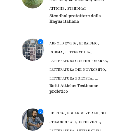
,
ATTICHE
STENDHAL
Stendhal protettore della
lingua italiana
0
,
,
ARNOLD ZWEIG
EBRAISMO
,
,
L'ORMA
LETTERATURA
,
LETTERATURA CONTEMPORANEA
,
LETTERATURA DEL NOVECENTO
, ...
LETTERATURA EUROPEA
Notti Attiche: Testimone
profetico
0
,
,
EDITING
EDOARDO VITALE
GLI
,
,
STRAORDINARI
INTERVISTE
,
LETTERATURA
LETTERATURA