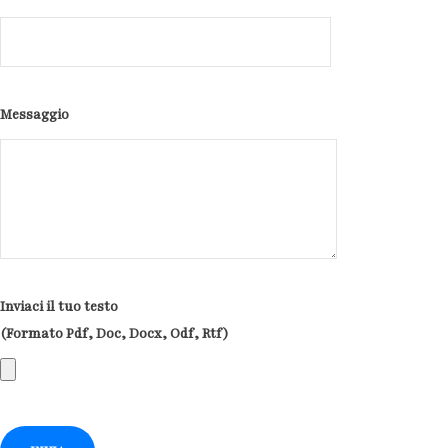
Messaggio
Inviaci il tuo testo
(Formato Pdf, Doc, Docx, Odf, Rtf)