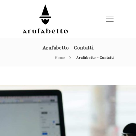
Arufabetto – Contatti
Home
Arufabetto – Contatti