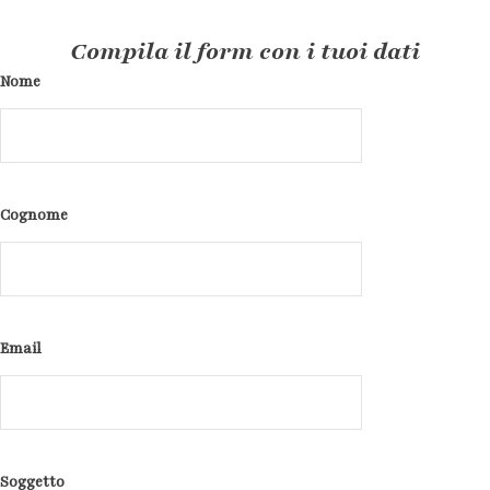
Compila il form con i tuoi dati
Nome
Cognome
Email
Soggetto