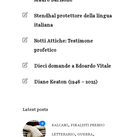
Mauro Barisone
Stendhal protettore della lingua
italiana
Notti Attiche: Testimone
profetico
Dieci domande a Edoardo Vitale
Diane Keaton (1946 – 2025)
Latest posts
0
,
BALCANI
FINALISTI PREMIO
,
,
LETTERARIO
GUERRA