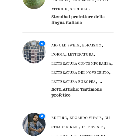
ITALIANA
LINGUAGGIO
NOTTI
,
ATTICHE
STENDHAL
Stendhal protettore della
lingua italiana
0
,
,
ARNOLD ZWEIG
EBRAISMO
,
,
L'ORMA
LETTERATURA
,
LETTERATURA CONTEMPORANEA
,
LETTERATURA DEL NOVECENTO
, ...
LETTERATURA EUROPEA
Notti Attiche: Testimone
profetico
0
,
,
EDITING
EDOARDO VITALE
GLI
,
,
STRAORDINARI
INTERVISTE
,