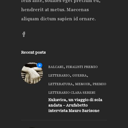
felis ante, sodales eget pretium eu,
hendrerit at metus. Maecenas
aliquam dictum sapien id ornare.
Recent posts
0
,
BALCANI
FINALISTI PREMIO
,
,
LETTERARIO
GUERRA
,
,
LETTERATURA
MEMOIR
PREMIO
LETTERARIO CLARA SERENI
Kukavica, un viaggio di sola
andata – Arufabetto
intervista Mauro Barisone