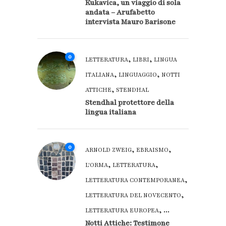
Kukavica, un viaggio di sola
andata – Arufabetto
intervista Mauro Barisone
0
,
,
LETTERATURA
LIBRI
LINGUA
,
,
ITALIANA
LINGUAGGIO
NOTTI
,
ATTICHE
STENDHAL
Stendhal protettore della
lingua italiana
0
,
,
ARNOLD ZWEIG
EBRAISMO
,
,
L'ORMA
LETTERATURA
,
LETTERATURA CONTEMPORANEA
,
LETTERATURA DEL NOVECENTO
, ...
LETTERATURA EUROPEA
Notti Attiche: Testimone