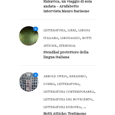
Kukavica, un viaggio di sola
andata – Arufabetto
intervista Mauro Barisone
0
,
,
LETTERATURA
LIBRI
LINGUA
,
,
ITALIANA
LINGUAGGIO
NOTTI
,
ATTICHE
STENDHAL
Stendhal protettore della
lingua italiana
0
,
,
ARNOLD ZWEIG
EBRAISMO
,
,
L'ORMA
LETTERATURA
,
LETTERATURA CONTEMPORANEA
,
LETTERATURA DEL NOVECENTO
, ...
LETTERATURA EUROPEA
Notti Attiche: Testimone