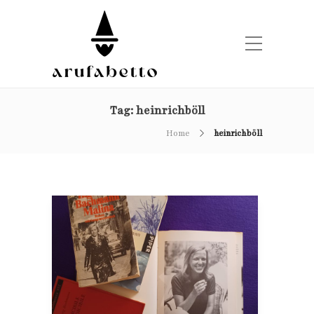
Tag:
heinrichböll
Home
heinrichböll