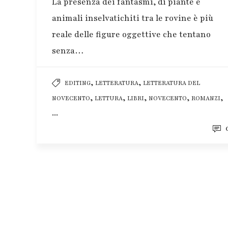
La presenza dei fantasmi, di piante e
animali inselvatichiti tra le rovine è più
reale delle figure oggettive che tentano
senza…
,
,
EDITING
LETTERATURA
LETTERATURA DEL
,
,
,
,
,
NOVECENTO
LETTURA
LIBRI
NOVECENTO
ROMANZI
...