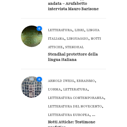
andata – Arufabetto
intervista Mauro Barisone
0
,
,
LETTERATURA
LIBRI
LINGUA
,
,
ITALIANA
LINGUAGGIO
NOTTI
,
ATTICHE
STENDHAL
Stendhal protettore della
lingua italiana
0
,
,
ARNOLD ZWEIG
EBRAISMO
,
,
L'ORMA
LETTERATURA
,
LETTERATURA CONTEMPORANEA
,
LETTERATURA DEL NOVECENTO
, ...
LETTERATURA EUROPEA
Notti Attiche: Testimone