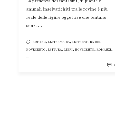
La presenza dei fantasmi, di piante e
animali inselvatichiti tra le rovine è più
reale delle figure oggettive che tentano
senza…
,
,
EDITING
LETTERATURA
LETTERATURA DEL
,
,
,
,
,
NOVECENTO
LETTURA
LIBRI
NOVECENTO
ROMANZI
...